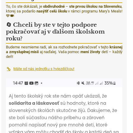
To, čo ste dokázali, je
obdivuhodné
–
ste prvou školou na Slovensku
,
ktorej sa podarilo
nasýtiť celú školu
v rámci programu Mary’s Meals!
💙🍽️
🔄
Chceli by ste v tejto podpore
pokračovať aj v ďalšom školskom
roku?
Budeme nesmierne radi, ak sa rozhodnete pokračovať v tejto
krásnej
a zmysluplnej misii
aj naďalej. Vaša pomoc
mení životy
detí – každý
deň!
Máte od nás jednotku s hviezdičkou!