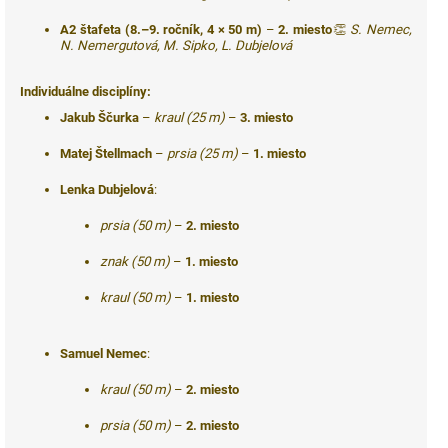
A2 štafeta (8.–9. ročník, 4 × 50 m)
–
2. miesto
👏
S. Nemec,
N. Nemergutová, M. Sipko, L. Dubjelová
Individuálne disciplíny:
Jakub Ščurka
–
kraul (25 m)
–
3. miesto
Matej Štellmach
–
prsia (25 m)
–
1. miesto
Lenka Dubjelová
:
prsia (50 m)
–
2. miesto
znak (50 m)
–
1. miesto
kraul (50 m)
–
1. miesto
Samuel Nemec
:
kraul (50 m)
–
2. miesto
prsia (50 m)
–
2. miesto