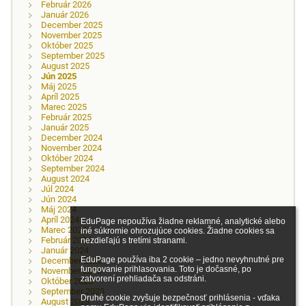
Február 2026
Január 2026
December 2025
November 2025
Október 2025
September 2025
August 2025
Jún 2025
Máj 2025
Apríl 2025
Marec 2025
Február 2025
Január 2025
December 2024
November 2024
Október 2024
September 2024
August 2024
Júl 2024
Jún 2024
Máj 2024
Apríl 2024
EduPage nepoužíva žiadne reklamné, analytické alebo 
Marec 2024
iné súkromie ohrozujúce cookies. Žiadne cookies sa 
Február 2024
nezdieľajú s tretími stranami.

Január 2024
EduPage používa iba 2 cookie – jedno nevyhnutné pre 
December 2023
fungovanie prihlasovania. Toto je dočasné, po 
November 2023
zatvorení prehliadača sa odstráni.

Október 2023
September 2023
Druhé cookie zvyšuje bezpečnosť prihlásenia - vďaka 
August 2023