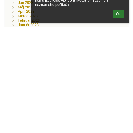
nemu EduPage vie identifikovať prihlásenie z 
Jún 2023
neznámeho počítača.
Máj 2023
Apríl 2023
Ok
Marec 2023
Február 2023
Január 2023
December 2022
November 2022
Október 2022
September 2022
Jún 2022
Máj 2022
Apríl 2022
Marec 2022
Február 2022
Január 2022
December 2021
November 2021
Október 2021
September 2021
August 2021
Júl 2021
Jún 2021
Máj 2021
Apríl 2021
Marec 2021
Február 2021
Január 2021
December 2020
November 2020