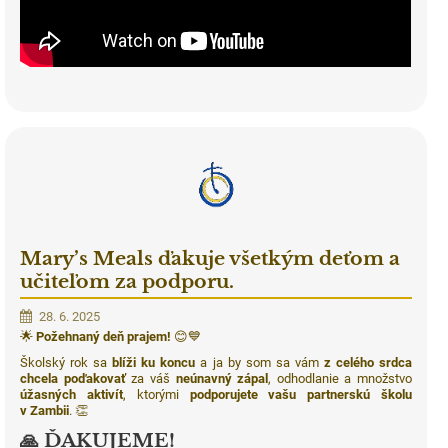
Mary’s Meals ďakuje všetkým deťom a
učiteľom za podporu.
28. 6. 2025
🌟
Požehnaný deň prajem!
😊💙
Školský rok sa
blíži ku koncu
a ja by som sa vám
z celého srdca
chcela poďakovať
za váš
neúnavný zápal
, odhodlanie a množstvo
úžasných aktivít
, ktorými
podporujete vašu partnerskú školu
v Zambii
. 👏
🙏
ĎAKUJEME!