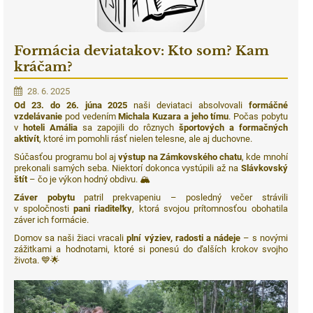
Formácia deviatakov: Kto som? Kam
kráčam?
28. 6. 2025
Od 23. do 26. júna 2025
naši deviataci absolvovali
formáčné
vzdelávanie
pod vedením
Michala Kuzara a jeho tímu
. Počas pobytu
v
hoteli Amália
sa zapojili do rôznych
športových a formačných
aktivít
, ktoré im pomohli rásť nielen telesne, ale aj duchovne.
Súčasťou programu bol aj
výstup na Zámkovského chatu
, kde mnohí
prekonali samých seba. Niektorí dokonca vystúpili až na
Slávkovský
štít
– čo je výkon hodný obdivu. 🏔️
Záver pobytu
patril prekvapeniu – posledný večer strávili
v spoločnosti
pani riaditeľky
, ktorá svojou prítomnosťou obohatila
záver ich formácie.
Domov sa naši žiaci vracali
plní výziev, radosti a nádeje
– s novými
zážitkami a hodnotami, ktoré si ponesú do ďalších krokov svojho
života. 💙🌟