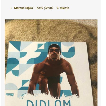
Marcus Sipko
–
znak (50 m)
–
2. miesto