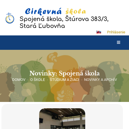
Spojená škola, Štúrova 383/3,
Stará Ľubovňa
Prihlásenie
Novinky: Spojená škola
DOMOV
-
O ŠKOLE
-
ŠTÚDIUM A ŽIACI
-
NOVINKY A ARCHÍV