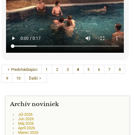
Predchádzajúci
1
2
3
4
5
6
7
8
9
10
Ďalší
Archív noviniek
Júl 2026
Jún 2026
Máj 2026
Apríl 2026
Marec 2026