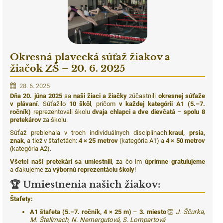
Okresná plavecká súťaž žiakov a
žiačok ZŠ – 20. 6. 2025
28. 6. 2025
Dňa 20. júna 2025
sa
naši žiaci a žiačky
zúčastnili
okresnej súťaže
v plávaní
. Súťažilo
10 škôl
, pričom
v každej kategórii A1 (5.–7.
ročník)
reprezentovali školu
dvaja chlapci a dve dievčatá
–
spolu 8
pretekárov
za školu.
Súťaž prebiehala v troch individuálnych disciplínach:
kraul, prsia,
znak
, a tiež v štafetách:
4 × 25 metrov
(kategória A1) a
4 × 50 metrov
(kategória A2).
Všetci naši pretekári sa umiestnili
, za čo im
úprimne gratulujeme
a ďakujeme za
výbornú reprezentáciu školy
!
🏆
Umiestnenia našich žiakov:
Štafety:
A1 štafeta (5.–7. ročník, 4 × 25 m)
–
3. miesto
👏
J. Ščurka,
M. Štellmach, N. Nemergutová, S. Lompartová