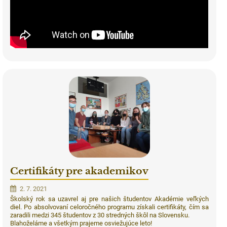
Certifikáty pre akademikov
2. 7. 2021
Školský rok sa uzavrel aj pre našich študentov Akadémie veľkých
diel. Po absolvovaní celoročného programu získali certifikáty, čím sa
zaradili medzi 345 študentov z 30 stredných škôl na Slovensku.
Blahoželáme a všetkým prajeme osviežujúce leto!