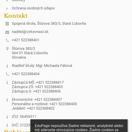
Ochrana osobných údajov
Kontakt
Spojená škola, Štúrova 383/3, Stará Ľubovňa
riaditel@cirkevnasl.sk
+421 522388401
Štúrova 383/3
064 01 Stará Ľubovňa
Slovakia
Riaditeľ školy: Mgr. Michaela Fábová
+421 522388404
Zástupca MŠ: +421 522388417
Zástupca ZŠ: +421 522388403
Zástupca G: +421 522388406
Ekonomické: +421 522388407
Personálne a mzdové: +421 522388400
Jedáleň: +421 522388402
IČO: 56409311
DIČ: 2122318957
EduPage nepoužíva žiadne reklamné, analytické alebo 
iné súkromie ohrozujúce cookies. Žiadne cookies sa 