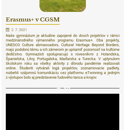
Erasmus+ v CGSM
2. 7. 2021
Naše gymnázium je aktuálne zapojené do dvoch projektov v rámci
medzinárodného výmenného programu Erasmus+. Oba projekty,
UNESCO Culture abmassadors, Cultural Heritage Beyond Borders,
majú podobnú tému a ich zámerom je upriamiť pozornosť na kultúrne
dedičstvo. Gymnazisti spolupracujú s rovesníkmi z Holandska,
Španielska, Litvy, Portugalska, Maďarska a Turecka. V uplynulom
školskom roku sa všetky aktivity z dôvodu pandémie realizovali
online. Študenti vytvárali logá projektov, zoznamovacie padlety,
rozbehli vzájomnú komunikáciu cez platformu eTwinning a jedným
z výstupov bolo aj predstavenie ľudového tanca a krojov.
13