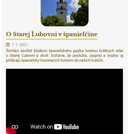
O Starej Ľubovni v španielčine
7. 7. 2021
Štvrtáci zavŕšili štúdium španielskeho jazyka tvorbou krátkych videí
o Starej Ľubovni a okolí. Dúfame, že poslúžia, zaujmú a možno aj
prilákajú španielsky hovoriacich turistov do našich končín.