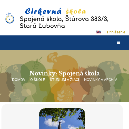
Spojená škola, Štúrova 383/3,
Stará Ľubovňa
Prihlásenie
Novinky: Spojená škola
DOMOV
-
O ŠKOLE
-
ŠTÚDIUM A ŽIACI
-
NOVINKY A ARCHÍV