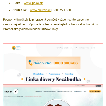
IPčko
–
www
.ipcko
.sk
Chutzit.sk
–
www
.chutzit
.sk
| 0800 221 080
Podporný tím školy je pripravený pomôcť každému, kto sa ocitne
v náročnej situácii. V prípade potreby neváhajte kontaktovať odborníkov
v rámci školy alebo uvedené krízové linky.