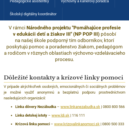
Pedagogické asistentky
Výchovný a karierový poradca
Školský digitálny koordinátor
V rámci
Národného projektu "Pomáhajúce profesie
v edukácii detí a žiakov III" (NP POP III)
pôsobí
na našej škole podporný tím odborníkov, ktorí
poskytujú pomoc a poradenstvo žiakom, pedagógom
a rodičom v rôznych oblastiach výchovno-vzdelávacieho
procesu.
Dôležité kontakty a krízové linky pomoci
V prípade akýchkoľvek osobných, emocionálnych či sociálnych problémov
je možné využiť anonymnú a bezplatnú podporu prostredníctvom
nasledujúcich organizácií:
Linka dôvery Nezábudka
–
www
.linkanezabudka
.sk
| 0800 800 566
Linka detskej istoty
–
www
.ldi
.sk
| 116 111
Krízová linka pomoci
–
www
.krizovalinkapomoci
.sk
| 0800 500 333