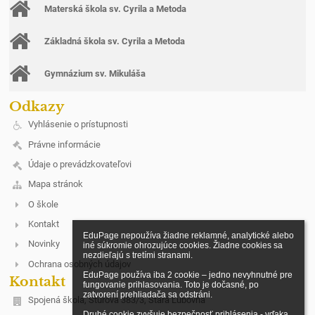
Materská škola sv. Cyrila a Metoda
Základná škola sv. Cyrila a Metoda
Gymnázium sv. Mikuláša
Odkazy
Vyhlásenie o prístupnosti
Právne informácie
Údaje o prevádzkovateľovi
Mapa stránok
O škole
Kontakt
EduPage nepoužíva žiadne reklamné, analytické alebo 
Novinky
iné súkromie ohrozujúce cookies. Žiadne cookies sa 
nezdieľajú s tretími stranami.

Ochrana osobných údajov
EduPage používa iba 2 cookie – jedno nevyhnutné pre 
Kontakt
fungovanie prihlasovania. Toto je dočasné, po 
zatvorení prehliadača sa odstráni.

Spojená škola, Štúrova 383/3, Stará Ľubovňa
Druhé cookie zvyšuje bezpečnosť prihlásenia - vďaka 