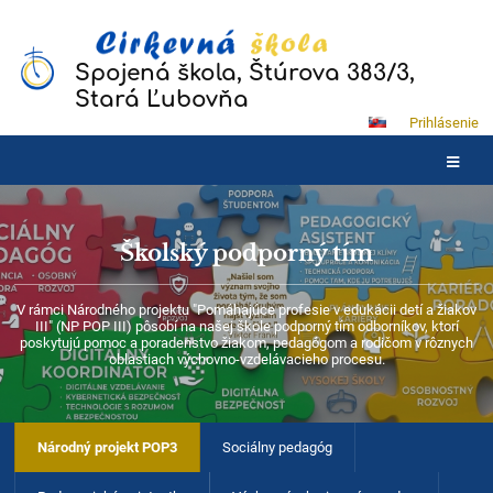
Spojená škola, Štúrova 383/3,
Stará Ľubovňa
Prihlásenie
Školský podporný tím
V rámci Národného projektu "Pomáhajúce profesie v edukácii detí a žiakov
III" (NP POP III) pôsobí na našej škole podporný tím odborníkov, ktorí
poskytujú pomoc a poradenstvo žiakom, pedagógom a rodičom v rôznych
oblastiach výchovno-vzdelávacieho procesu.
Národný projekt POP3
Sociálny pedagóg