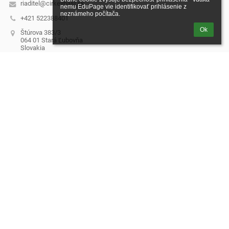
riaditel@cirkevnasl.sk
nemu EduPage vie identifikovať prihlásenie z 
neznámeho počítača.
+421 522388401
Ok
Štúrova 383/3
064 01 Stará Ľubovňa
Slovakia
Riaditeľ školy: Mgr. Michaela Fábová
+421 522388404
Zástupca MŠ: +421 522388417
Zástupca ZŠ: +421 522388403
Zástupca G: +421 522388406
Ekonomické: +421 522388407
Personálne a mzdové: +421 522388400
Jedáleň: +421 522388402
IČO: 56409311
DIČ: 2122318957
Prihlásenie
Prihlásiť sa cez EduPage účet
Neviem prihlasovacie meno alebo heslo