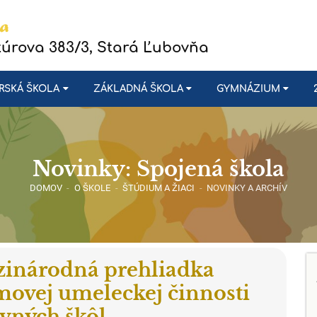
túrova 383/3, Stará Ľubovňa
RSKÁ ŠKOLA
ZÁKLADNÁ ŠKOLA
GYMNÁZIUM
Novinky: Spojená škola
DOMOV
-
O ŠKOLE
-
ŠTÚDIUM A ŽIACI
-
NOVINKY A ARCHÍV
inárodná prehliadka
movej umeleckej činnosti
evných škôl