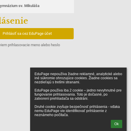
ymnázium sv. Mikuláša
lásenie
Prihlásiť sa cez EduPage účet
iem prihlasovacie meno alebo heslo
EduPage nepoužíva žiadne reklamné, analytické alebo 
iné súkromie ohrozujúce cookies. Žiadne cookies sa 
nezdieľajú s tretími stranami.

EduPage používa iba 2 cookie – jedno nevyhnutné pre 
fungovanie prihlasovania. Toto je dočasné, po 
zatvorení prehliadača sa odstráni.

Druhé cookie zvyšuje bezpečnosť prihlásenia - vďaka 
nemu EduPage vie identifikovať prihlásenie z 
neznámeho počítača.
Ok