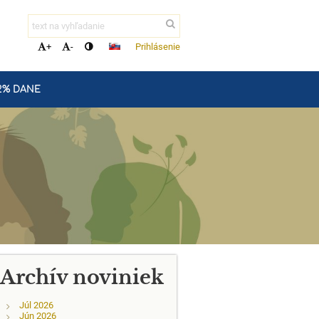
Prihlásenie
+
-
2% DANE
Archív noviniek
Júl 2026
Jún 2026