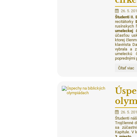
26. 5. 20
Študenti II. 
recitátorky
rusínskych 
umeleckej č
účasťou usk
ktorej členm
klavirista 
vybrala a z
umeleckú č
poprednými p
Medzináro
Čítať viac
prehliadka
záujmovej
umeleckej
činnosti
Úspe
cirkevných
škôl:
olym
26. 5. 20
Študenti náš
Trojčlenné d
sa zúčastn
Kapitule. V 
3. miesto
.