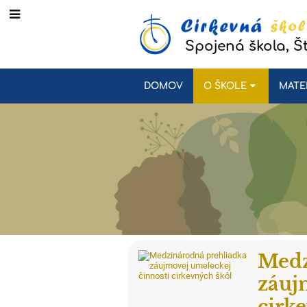
Spojená škola, Š
DOMOV
O ŠKOLE
MATE
Medz
záuj
cirk