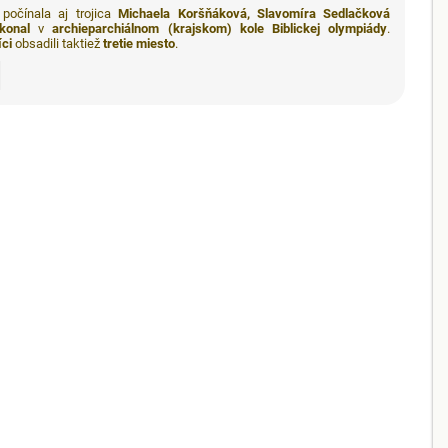
počínala aj trojica
Michaela Koršňáková, Slavomíra Sedlačková
konal
v
archieparchiálnom (krajskom) kole Biblickej olympiády
.
íci
obsadili taktiež
tretie miesto
.
h: