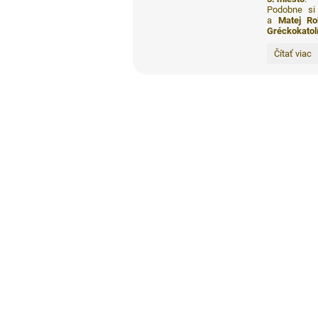
Podobne si 
a
Matej Ro
Gréckokatol
Úspechy
Čítať viac
na
biblických
olympiádac