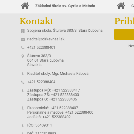
Základná škola sv. Cyrila a Metoda
G
Kontakt
Prih
Spojená škola, Štúrova 383/3, Stará Ľubovňa
riaditel@cirkevnasl.sk
Nev
+421 522388401
Štúrova 383/3
064 01 Stará Ľubovňa
Slovakia
Riaditeľ školy: Mgr. Michaela Fábová
+421 522388404
Zástupca MŠ: +421 522388417
Zástupca ZŠ: +421 522388403
Zástupca G: +421 522388406
Ekonomické: +421 522388407
Personálne a mzdové: +421 522388400
Jedáleň: +421 522388402
IČO: 56409311
DIČ: 2122318957