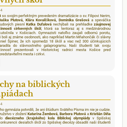
14
B
so svojím perfektným prevedením dramatizácie o sv. Filipovi Nerim,
Baška Plutová, Klára Kovalčíková, Dominika Grešová
a speváčka
ľudových piesní
Katka Dufalová
nechýbali na prehliadke
záujmovej
innosti cirkevných škôl
, ktorá sa tentoraz aj s medzinárodnou
utočnila v Košiciach. Gymnazisti natoľko zaujali odbornú porotu,
i boli aj známe osobnosti, ako napríklad Martin Mňahončák či slávny
Daniel Špiner, že ich spomedzi 18 škôl a viac než 300 účinkujúcich
aradila do slávnostného galaprogramu. Naši študenti tak svoju
innosť prezentovali v Historickej radnici mesta Košice pred
redstaviteľmi mesta i cirkvi.
dná
chy na biblických
piádach
14
ho gymnázia potvrdili, že ani štúdium Svätého Písma im nie je cudzie.
ružstvo v zložení
Katarína Žembová, Barbora Plutová
a
Kristián Diňa
ilo
diecézneho (krajského) kola
Biblickej olympiády
v Spišskej
konkurencii desiatich škôl zo Spišskej diecézy obsadili naši študenti