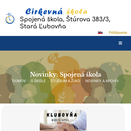
Spojená škola, Štúrova 383/3,
Stará Ľubovňa
Prihlásenie
Novinky: Spojená škola
DOMOV
-
O ŠKOLE
-
ŠTÚDIUM A ŽIACI
-
NOVINKY A ARCHÍV