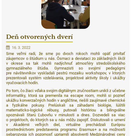
Deň otvorených dverí
16. 3. 2022
Sme veľmi radi, že sme po dvoch rokoch mohli opäť privítať
záujemcov o štúdium u nás. Ôsmaci a deviataci zo základných škôl
v okrese sa tak mohli nadýchnuť atmosféry stredoškolského
gymnaziálneho štúdia. Gymnazisti so svojimi pedagógmi
pre návštevníkov vyskladali pestrú mozaiku workshopov, v ktorých
prezentovali systém vzdelávania, projektové aktivity školy i ukážky
vyučovacích hodín.
Po tom, čo žiaci vďaka svojim digitálnym zručnostiam unikli z učebne
informatiky, ktorá sa premenila na escape room, mohli si pozrieť
ukážku konverzačných hodín v angličtine, riešili zaujímavé chemické
a fyzikálne pokusy. Prelúskali sa záhadami biológie, lúštili
matematicko-logické rébusy, putovali históriou a bilingválne
spoznávali Starú Ľubovňu v minulosti a dnes. Dozvedeli sa viac
o projektoch, do ktorých sa u nás môžu zapojiť. Diskutovali o umení
v Akadémii veľkých diel, virtuálne prechádzali Európou
prostredníctvom predstavenia programu Erasmus+ a na možnosti
sebarozvoja ich pozornosť upriamili absolventi Medzinárodnej ceny