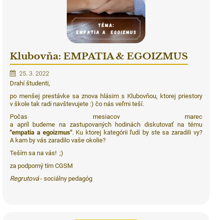
Klubovňa: EMPATIA & EGOIZMUS
25. 3. 2022
Drahí študenti,
po menšej prestávke sa znova hlásim s Klubovňou, ktorej priestory
v škole tak radi navštevujete :) čo nás veľmi teší.
Počas mesiacov marec
a apríl budeme na zastupovaných hodinách diskutovať na tému
"empatia a egoizmus"
. Ku ktorej kategórii ľudí by ste sa zaradili vy?
A kam by vás zaradilo vaše okolie?
Teším sa na vás! ;)
za podporný tím CGSM
Regrutová
- sociálny pedagóg