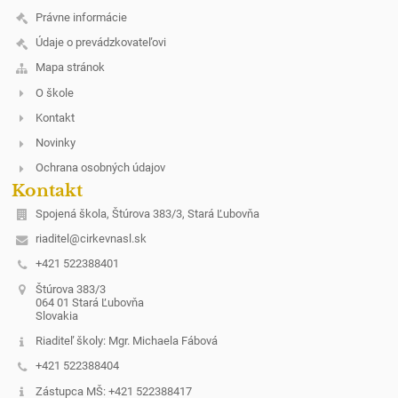
Právne informácie
Údaje o prevádzkovateľovi
Mapa stránok
O škole
Kontakt
Novinky
Ochrana osobných údajov
Kontakt
Spojená škola, Štúrova 383/3, Stará Ľubovňa
riaditel@cirkevnasl.sk
+421 522388401
Štúrova 383/3
064 01 Stará Ľubovňa
Slovakia
Riaditeľ školy: Mgr. Michaela Fábová
+421 522388404
Zástupca MŠ: +421 522388417