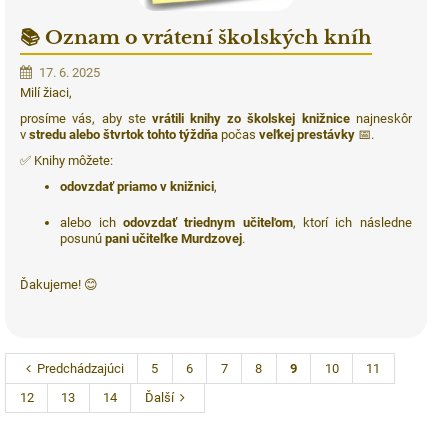
📚 Oznam o vrátení školských kníh
17. 6. 2025
Milí žiaci,
prosíme vás, aby ste
vrátili knihy zo školskej knižnice
najneskôr
v
stredu alebo štvrtok tohto týždňa
počas
veľkej prestávky
📅.
✅ Knihy môžete:
odovzdať priamo v knižnici
,
alebo ich
odovzdať triednym učiteľom
, ktorí ich následne
posunú
pani učiteľke Murdzovej
.
Ďakujeme! 😊
Predchádzajúci
5
6
7
8
9
10
11
12
13
14
Ďalší