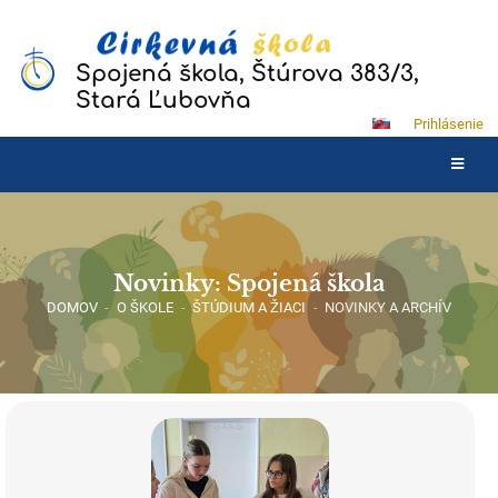
Spojená škola, Štúrova 383/3,
Stará Ľubovňa
Prihlásenie
Novinky: Spojená škola
DOMOV
-
O ŠKOLE
-
ŠTÚDIUM A ŽIACI
-
NOVINKY A ARCHÍV