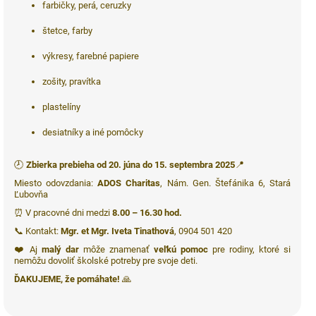
farbičky, perá, ceruzky
štetce, farby
výkresy, farebné papiere
zošity, pravítka
plastelíny
desiatníky a iné pomôcky
🕗
Zbierka prebieha od 20. júna do 15. septembra 2025
📍
Miesto odovzdania:
ADOS Charitas
, Nám. Gen. Štefánika 6, Stará
Ľubovňa
⏰ V pracovné dni medzi
8.00 – 16.30 hod.
📞 Kontakt:
Mgr. et Mgr. Iveta Tinathová
, 0904 501 420
❤️ Aj
malý dar
môže znamenať
veľkú pomoc
pre rodiny, ktoré si
nemôžu dovoliť školské potreby pre svoje deti.
ĎAKUJEME, že pomáhate!
🙏