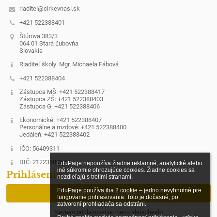
riaditel@cirkevnasl.sk
+421 522388401
Štúrova 383/3
064 01 Stará Ľubovňa
Slovakia
Riaditeľ školy: Mgr. Michaela Fábová
+421 522388404
Zástupca MŠ: +421 522388417
Zástupca ZŠ: +421 522388403
Zástupca G: +421 522388406
Ekonomické: +421 522388407
Personálne a mzdové: +421 522388400
Jedáleň: +421 522388402
IČO: 56409311
DIČ: 2122318957
EduPage nepoužíva žiadne reklamné, analytické alebo 
iné súkromie ohrozujúce cookies. Žiadne cookies sa 
Prihlásenie
nezdieľajú s tretími stranami.

EduPage používa iba 2 cookie – jedno nevyhnutné pre 
Prihlásiť sa cez EduPage účet
fungovanie prihlasovania. Toto je dočasné, po 
zatvorení prehliadača sa odstráni.

Neviem prihlasovacie meno alebo heslo