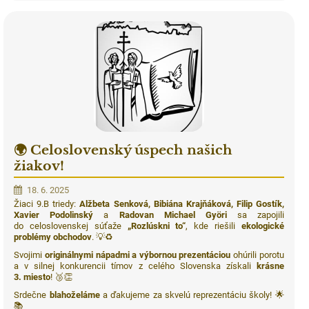
🌍 Celoslovenský úspech našich
žiakov!
18. 6. 2025
Žiaci 9.B triedy:
Alžbeta Senková, Bibiána Krajňáková, Filip Gostík,
Xavier Podolinský
a
Radovan Michael Györi
sa zapojili
do celoslovenskej súťaže
„Rozlúskni to“
, kde riešili
ekologické
problémy obchodov
. 💡♻️
Svojimi
originálnymi nápadmi a výbornou prezentáciou
ohúrili porotu
a v silnej konkurencii tímov z celého Slovenska získali
krásne
3. miesto
! 🥉👏
Srdečne
blahoželáme
a ďakujeme za skvelú reprezentáciu školy! 🌟
📚