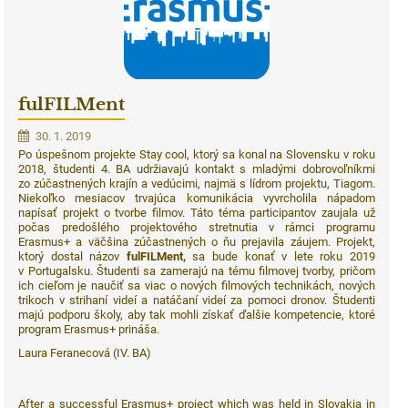
fulFILMent
30. 1. 2019
Po úspešnom projekte Stay cool, ktorý sa konal na Slovensku v roku
2018, študenti 4. BA udržiavajú kontakt s mladými dobrovoľníkmi
zo zúčastnených krajín a vedúcimi, najmä s lídrom projektu, Tiagom.
Niekoľko mesiacov trvajúca komunikácia vyvrcholila nápadom
napísať projekt o tvorbe filmov. Táto téma participantov zaujala už
počas predošlého projektového stretnutia v rámci programu
Erasmus+ a väčšina zúčastnených o ňu prejavila záujem. Projekt,
ktorý dostal názov
fulFILMent,
sa bude konať v lete roku 2019
v Portugalsku. Študenti sa zamerajú na tému filmovej tvorby, pričom
ich cieľom je naučiť sa viac o nových filmových technikách, nových
trikoch v strihaní videí a natáčaní videí za pomoci dronov. Študenti
majú podporu školy, aby tak mohli získať ďalšie kompetencie, ktoré
program Erasmus+ prináša.
Laura Feranecová (IV. BA)
After a successful Erasmus+ project which was held in Slovakia in