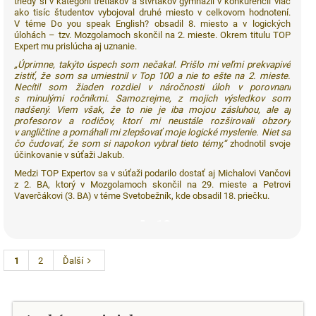
triedy si v kategórii tretiakov a štvrtákov gymnázií v konkurencii viac
ako tisíc študentov vybojoval druhé miesto v celkovom hodnotení.
V téme Do you speak English? obsadil 8. miesto a v logických
úlohách – tzv. Mozgolamoch skončil na 2. mieste. Okrem titulu TOP
Expert mu prislúcha aj uznanie.
„Úprimne, takýto úspech som nečakal. Prišlo mi veľmi prekvapivé
zistiť, že som sa umiestnil v Top 100 a nie to ešte na 2. mieste.
Necítil som žiaden rozdiel v náročnosti úloh v porovnaní
s minulými ročníkmi. Samozrejme, z mojich výsledkov som
nadšený. Viem však, že to nie je iba mojou zásluhou, ale aj
profesorov a rodičov, ktorí mi neustále rozširovali obzory
v angličtine a pomáhali mi zlepšovať moje logické myslenie. Niet sa
čo čudovať, že som si napokon vybral tieto témy,“
zhodnotil svoje
účinkovanie v súťaži Jakub.
Medzi TOP Expertov sa v súťaži podarilo dostať aj Michalovi Vančovi
z 2. BA, ktorý v Mozgolamoch skončil na 29. mieste a Petrovi
Vaverčákovi (3. BA) v téme Svetobežník, kde obsadil 18. priečku.
10
1
2
Ďalší