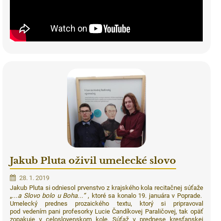
Jakub Pluta oživil umelecké slovo
28. 1. 2019
Jakub Pluta si odniesol prvenstvo z krajského kola recitačnej súťaže
„
...a Slovo bolo u Boha...“
, ktoré sa konalo 19. januára v Poprade.
Umelecký prednes prozaického textu, ktorý si pripravoval
pod vedením pani profesorky Lucie Čandíkovej Paraličovej, tak opäť
zopakuje v celoslovenskom kole. Súťaž v prednese kresťanskej