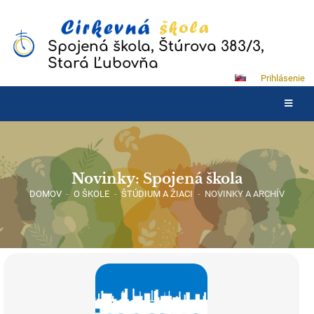
Spojená škola, Štúrova 383/3,
Stará Ľubovňa
Prihlásenie
Novinky: Spojená škola
DOMOV
-
O ŠKOLE
-
ŠTÚDIUM A ŽIACI
-
NOVINKY A ARCHÍV