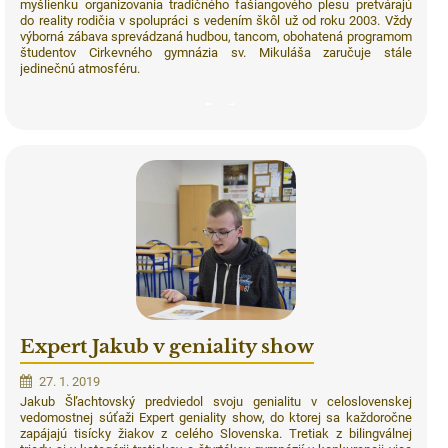
myšlienku organizovania tradičného fašiangového plesu pretvárajú
do reality rodičia v spolupráci s vedením škôl už od roku 2003. Vždy
výborná zábava sprevádzaná hudbou, tancom, obohatená programom
študentov Cirkevného gymnázia sv. Mikuláša zaručuje stále
jedinečnú atmosféru.
1
Expert Jakub v geniality show
27. 1. 2019
Jakub Šľachtovský predviedol svoju genialitu v celoslovenskej
vedomostnej súťaži Expert geniality show, do ktorej sa každoročne
zapájajú tisícky žiakov z celého Slovenska. Tretiak z bilingválnej