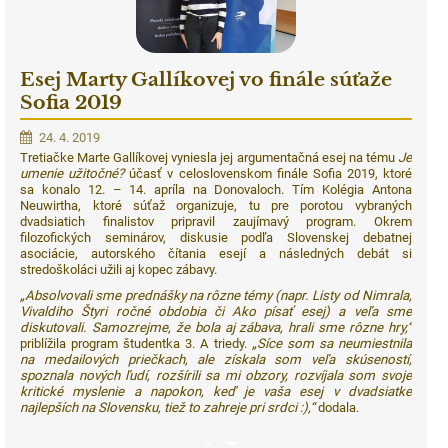
Esej Marty Gallíkovej vo finále súťaže
Sofia 2019
24. 4. 2019
Tretiačke Marte Gallíkovej vyniesla jej argumentačná esej na tému
Je
umenie užitočné?
účasť v celoslovenskom finále Sofia 2019, ktoré
sa konalo 12. – 14. apríla na Donovaloch. Tím Kolégia Antona
Neuwirtha, ktoré súťaž organizuje, tu pre porotou vybraných
dvadsiatich finalistov pripravil zaujímavý program. Okrem
filozofických seminárov, diskusie podľa Slovenskej debatnej
asociácie, autorského čítania esejí a následných debát si
stredoškoláci užili aj kopec zábavy.
„Absolvovali sme prednášky na rôzne témy (napr. Listy od Nimrala,
Vivaldiho Štyri ročné obdobia či Ako písať esej) a veľa sme
diskutovali. Samozrejme, že bola aj zábava, hrali sme rôzne hry,“
priblížila program študentka 3. A triedy.
„Síce som sa neumiestnila
na medailových priečkach, ale získala som veľa skúseností,
spoznala nových ľudí, rozšírili sa mi obzory, rozvíjala som svoje
kritické myslenie a napokon, keď je vaša esej v dvadsiatke
najlepších na Slovensku, tiež to zahreje pri srdci :),“
dodala.