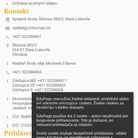
Ochrana osobných údajov
Kontakt
Spojená škola, Štúrova 383/3, Stará Ľubovňa
riaditel@cirkevnasl.sk
+421 522388401
Štúrova 383/3
064 01 Stará Ľubovňa
Slovakia
Riaditeľ školy: Mgr. Michaela Fábová
+421 522388404
Zástupca MŠ: +421 522388417
Zástupca ZŠ: +421 522388403
Zástupca G: +421 522388406
Ekonomické: +421 522388407
EduPage nepoužíva žiadne reklamné, analytické alebo 
Personálne a mzdové: +421 522388400
iné súkromie ohrozujúce cookies. Žiadne cookies sa 
nezdieľajú s tretími stranami.

Jedáleň: +421 522388402
EduPage používa iba 2 cookie – jedno nevyhnutné pre 
IČO: 56409311
fungovanie prihlasovania. Toto je dočasné, po 
zatvorení prehliadača sa odstráni.

DIČ: 2122318957
Prihlásenie
Druhé cookie zvyšuje bezpečnosť prihlásenia - vďaka 
nemu EduPage vie identifikovať prihlásenie z 