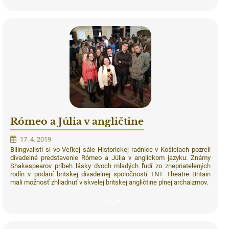
7
Rómeo a Júlia v angličtine
17. 4. 2019
Bilingvalisti si vo Veľkej sále Historickej radnice v Košiciach pozreli
divadelné predstavenie Rómeo a Júlia v anglickom jazyku. Známy
Shakespearov príbeh lásky dvoch mladých ľudí zo znepriatelených
rodín v podaní britskej divadelnej spoločnosti TNT Theatre Britain
mali možnosť zhliadnuť v
skvelej britskej angličtine plnej archaizmov.
6