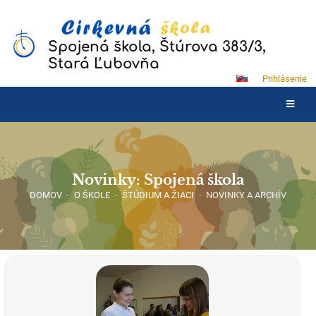
Spojená škola, Štúrova 383/3,
Stará Ľubovňa
Prihlásenie
Novinky: Spojená škola
DOMOV
-
O ŠKOLE
-
ŠTÚDIUM A ŽIACI
-
NOVINKY A ARCHÍV