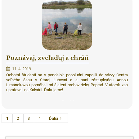
Poznávaj, zveľaďuj a chráň
11. 4. 2019
Ochotní študenti sa v pondelok popoludní zapojili do výzvy Centra
voľného času v Starej Ľubovni a s pani zástupkyňou Annou
Limánekovou pomáhali pri čistení brehov rieky Poprad. V utorok zas
upratovali na Kalvárii. Ďakujeme!
10
1
2
3
4
Ďalší