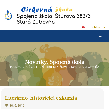
Spojená škola, Štúrova 383/3,
Stará Ľubovňa
Prihlásenie
Novinky: Spojená škola
DOMOV
-
O ŠKOLE
-
ŠTÚDIUM A ŽIACI
-
NOVINKY A ARCHÍV
Literárno-historická exkurzia
30. 6. 2016