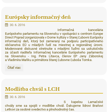
bilingválnej
triede:
Európsky informačný deň
30. 6. 2016
Informačná kancelária
Európskeho parlamentu na Slovensku v spolupráci s centrom Europe
Direct Poprad zorganizovala v Dome kultúry v Starej Ľubovni Európsky
informačný deň, ktorý bol zameraný na podporu participatívneho
občianstva EÚ u mladých ľudí na miestnej a regionálnej úrovni.
Moderované diskusné stretnutie s mladými ľuďmi sa uskutočnilo
za účasti riaditeľa Informačnej kancelárie Európskeho parlamentu
na Slovensku - Ing. Petra Litavca, členov EP Jany Záborskej
a Vladimíra Maňku a primátora Starej Ľubovne Ľuboša Tomka.
Európsky
Čítať viac
informačný
deň:
Modlitba chvál s LCH
30. 6. 2016
S kapelou Lamačské
chvály sme sa spojili v modlitbe chvál. Ďakujeme lídrovi Braňovi
Letkovi za osobné svedectvo a plnohodnotný čas.