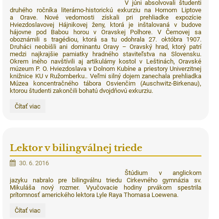
V júni absolvovali študenti
druhého ročníka literárno-historickú exkurziu na Hornom Liptove
a Orave. Nové vedomosti získali pri prehliadke expozície
Hviezdoslavovej Hájnikovej ženy, ktorá je inštalovaná v budove
hájovne pod Babou horou v Oravskej Polhore. V Černovej sa
oboznámili s tragédiou, ktorá sa tu odohrala 27. októbra 1907.
Druháci neobišli ani dominantu Oravy – Oravský hrad, ktorý patrí
medzi najkrajšie pamiatky hradného staviteľstva na Slovensku.
Okrem iného navštívili aj artikulárny kostol v Leštinách, Oravské
múzeum P. O. Hviezdoslava v Dolnom Kubíne a priestory Univerzitnej
knižnice KU v Ružomberku.. Veľmi silný dojem zanechala prehliadka
Múzea koncentračného tábora Osvienčim (Auschwitz-Birkenau),
ktorou študenti zakončili bohatú dvojdňovú exkurziu.
Literárno-
Čítať viac
historická
exkurzia:
Lektor v bilingválnej triede
30. 6. 2016
Štúdium v anglickom
jazyku nabralo pre bilingválnu triedu Cirkevného gymnázia sv.
Mikuláša nový rozmer. Vyučovacie hodiny prvákom spestrila
prítomnosť amerického lektora Lyle Raya Thomasa Loewena.
Lektor
Čítať viac
v