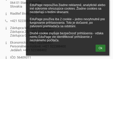
064 01 Stará Ľubovňa
EduPage nepoužíva žiadne reklamné, analytické alebo 
Slovakia
iné súkromie ohrozujúce cookies. Žiadne cookies sa 
nezdieľajú s tretími stranami.

Riaditeľ školy: Mgr. Michaela Fábová
EduPage používa iba 2 cookie – jedno nevyhnutné pre 
+421 522388404
fungovanie prihlasovania. Toto je dočasné, po 
zatvorení prehliadača sa odstráni.

Zástupca MŠ: +421 522388417
Zástupca ZŠ: +421 522388403
Druhé cookie zvyšuje bezpečnosť prihlásenia - vďaka 
Zástupca G: +421 522388406
nemu EduPage vie identifikovať prihlásenie z 
neznámeho počítača.
Ekonomické: +421 522388407
Personálne a mzdové: +421 522388400
Ok
Jedáleň: +421 522388402
IČO: 56409311
DIČ: 2122318957
Prihlásenie
Prihlásiť sa cez EduPage účet
Neviem prihlasovacie meno alebo heslo