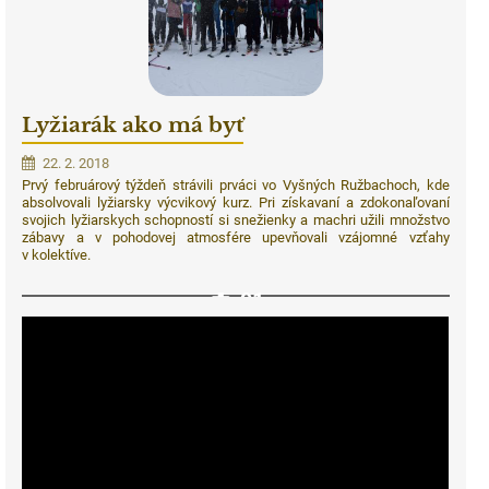
Lyžiarák ako má byť
22. 2. 2018
Prvý februárový týždeň strávili prváci vo Vyšných Ružbachoch, kde
absolvovali lyžiarsky výcvikový kurz. Pri získavaní a zdokonaľovaní
svojich lyžiarskych schopností si snežienky a machri užili množstvo
zábavy a v pohodovej atmosfére upevňovali vzájomné vzťahy
v kolektíve.
91