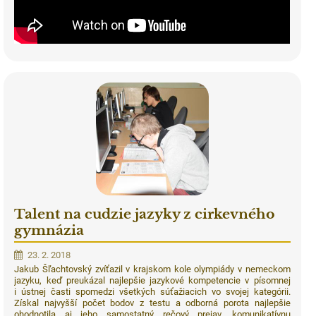
Talent na cudzie jazyky z cirkevného
gymnázia
23. 2. 2018
Jakub Šľachtovský zvíťazil v krajskom kole olympiády v nemeckom
jazyku, keď preukázal najlepšie jazykové kompetencie v písomnej
i ústnej časti spomedzi všetkých súťažiacich vo svojej kategórii.
Získal najvyšší počet bodov z testu a odborná porota najlepšie
ohodnotila aj jeho samostatný rečový prejav, komunikatívnu