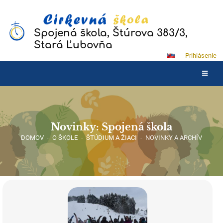
Spojená škola, Štúrova 383/3,
Stará Ľubovňa
Prihlásenie
Novinky: Spojená škola
DOMOV
-
O ŠKOLE
-
ŠTÚDIUM A ŽIACI
-
NOVINKY A ARCHÍV