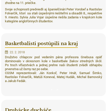
zhodne na 11. priečke.
Svoje schopnosti predviedli aj španielčinári Peter Vorobeľ a Rastislav
Folvarčík, ktorí sa stali úspešnými riešiteľmi a obsadili 8., respektíve
9. miesto. Sylvia Julia Vojar úspešne riešila zadania v krajskom kole
kategórie anglofónnych študentov.
Basketbalisti postúpili na kraj
22. 2. 2018
Družstvo chlapcov pod vedením pána profesora Gnebusa opäť
dominovalo v okresnom kole v basketbale žiakov stredných škôl.
Po troch víťazstvách a jednej prehre naši študenti zvládli obhajobu
prvenstva už ôsmy raz po sebe.
CGSM reprezentovali: Ján Konkoľ, Peter Hnát, Samuel Šimko,
Rastislav Folvarčík, Matúš Koneval, Matej Hudák, Michal Barnovský
a Jakub Fedák.
2
Druhácke ducháče