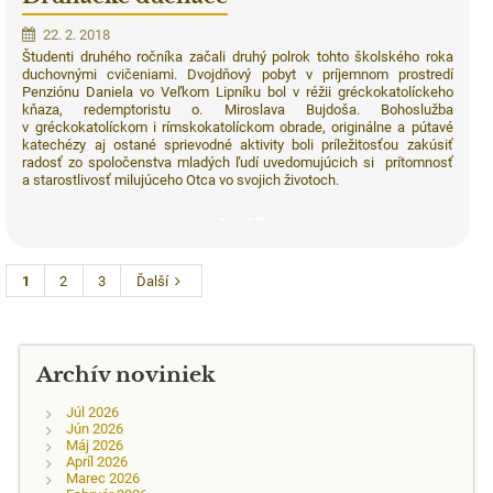
22. 2. 2018
Študenti druhého ročníka začali druhý polrok tohto školského roka
duchovnými cvičeniami. Dvojdňový pobyt v príjemnom prostredí
Penziónu Daniela vo Veľkom Lipníku bol v réžii gréckokatolíckeho
kňaza, redemptoristu o. Miroslava Bujdoša. Bohoslužba
v gréckokatolíckom i rímskokatolíckom obrade, originálne a pútavé
katechézy aj ostané sprievodné aktivity boli príležitosťou zakúsiť
radosť zo spoločenstva mladých ľudí uvedomujúcich si prítomnosť
a starostlivosť milujúceho Otca vo svojich životoch.
45
1
2
3
Ďalší
Archív noviniek
Júl 2026
Jún 2026
Máj 2026
Apríl 2026
Marec 2026