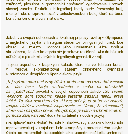
zručnosť, plynulosť a gramatickú správnosť vyjadrovania i rozsah
slovnej zásoby. Druhák z bilingválnej triedy bude Prešovský kraj,
mesto i školu reprezentovať v celoslovenskom kole, ktoré sa bude
konať na konci marca v Bratislave.
Jakub zo svojich schopností a kvalitnej prípravy ťažil aj v Olympiáde
z anglického jazyka v kategórii študentov bilingválnych tried, kde
obsadil 4. miesto. Hodnotu jeho umiestnenia ešte zvyšuje
skutočnosť, že táto kategória nie je vekovo rozlíšená. Ako druhák tak
súťažil aj s piatakmi z iných bilingválnych gymnázií v kraji.
Trojicu úspechov v krajských kolách, ktoré sa vo februári konali
v Prešove, skompletizoval študent cirkevného gymnázia
5. miestom v Olympiáde v španielskom jazyku.
„K jazykom som mal vždy blízko, preto som sa rozhodol venovať
im viac času. Moje rozhodnutie a snaha sa odzrkadlili
na výsledkoch,“
povedal o svojich úspechoch Jakub.
„So svojím
výkonom som spokojný, keďže súťažné zadania neboli práve
ľahké. To však neberiem ako zlú vec, skôr je to dobré na zistenie
mojich slabín a následné zlepšovanie sa. Verím, že skúsenosti,
ktoré som na týchto predmetových olympiádach nazhromaždil, mi
pomôžu ďalej v živote,“
dodal tento talent na cudzie jazyky.
Pre úplnosť treba dodať, že Jakub Šľachtovský a Adam Sikorják nás
reprezentovali aj v krajskom kole Olympiády z materinského jazyka.
Obaja sa vo svojich kategóriách ako úspešní riešitelia umiestnili