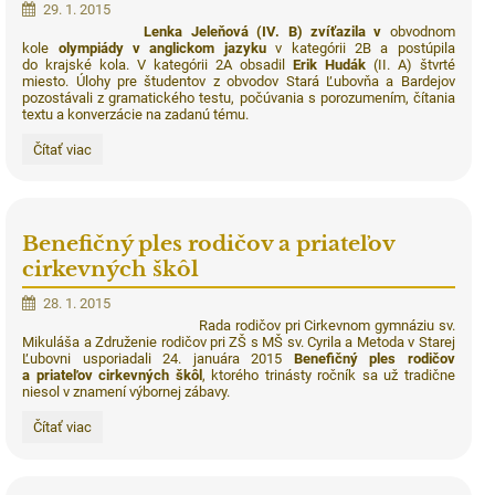
29. 1. 2015
Lenka Jeleňová
(IV. B)
zvíťazila v
obvodnom
kole
olympiády v anglickom jazyku
v kategórii 2B a postúpila
do krajské kola. V kategórii 2A obsadil
Erik Hudák
(II. A) štvrté
miesto. Úlohy pre študentov z obvodov Stará Ľubovňa a Bardejov
pozostávali z gramatického testu, počúvania s porozumením, čítania
textu a konverzácie na zadanú tému.
Lenka
Čítať viac
Jeleňová
víťazkou
obvodného
kola
olympiády
Benefičný ples rodičov a priateľov
v
anglickom
cirkevných škôl
jazyku:
28. 1. 2015
Rada rodičov pri Cirkevnom gymnáziu sv.
Mikuláša a Združenie rodičov pri ZŠ s MŠ sv. Cyrila a Metoda v Starej
Ľubovni usporiadali 24. januára 2015
Benefičný ples rodičov
a priateľov cirkevných škôl
, ktorého trinásty ročník sa už tradične
niesol v znamení výbornej zábavy.
Benefičný
Čítať viac
ples
rodičov
a
priateľov