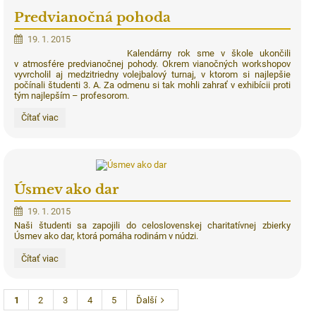
cirkevných
Predvianočná pohoda
škôl:
19. 1. 2015
Kalendárny rok sme v škole ukončili
v atmosfére predvianočnej pohody. Okrem vianočných workshopov
vyvrcholil aj medzitriedny volejbalový turnaj, v ktorom si najlepšie
počínali študenti 3. A. Za odmenu si tak mohli zahrať v exhibícii proti
tým najlepším – profesorom.
Predvianočná
Čítať viac
pohoda:
Úsmev ako dar
19. 1. 2015
Naši študenti sa zapojili do celoslovenskej charitatívnej zbierky
Úsmev ako dar, ktorá pomáha rodinám v núdzi.
Úsmev
Čítať viac
ako
dar:
1
2
3
4
5
Ďalší