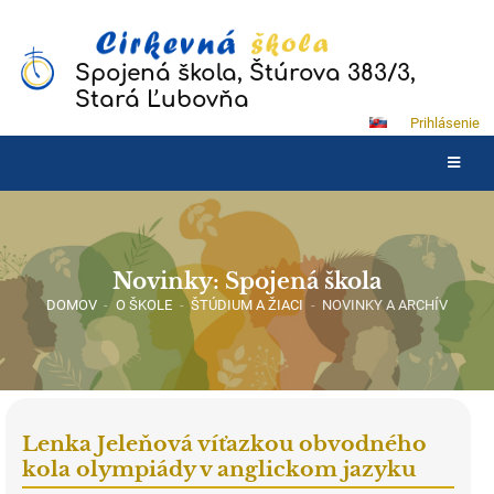
Spojená škola, Štúrova 383/3,
Stará Ľubovňa
Prihlásenie
Novinky: Spojená škola
DOMOV
-
O ŠKOLE
-
ŠTÚDIUM A ŽIACI
-
NOVINKY A ARCHÍV
Lenka Jeleňová víťazkou obvodného
kola olympiády v anglickom jazyku