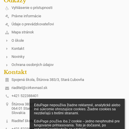
Odkazy
Vyhlásenie o prístupnosti
Právne informácie
Údaje o prevádzkovateľovi
Mapa stránok
O škole
Kontakt
Novinky
Ochrana osobných údajov
Kontakt
Spojená škola, Štúrova 383/3, Stará Ľubovňa
riaditel@cirkevnasl.sk
+421 522388401
Štúrova 383/3
EduPage nepoužíva žiadne reklamné, analytické alebo 
064 01 Stará Ľubovňa
iné súkromie ohrozujúce cookies. Žiadne cookies sa 
Slovakia
nezdieľajú s tretími stranami.

Riaditeľ školy: Mgr. Michaela Fábová
EduPage používa iba 2 cookie – jedno nevyhnutné pre 
fungovanie prihlasovania. Toto je dočasné, po 
+421 522388404