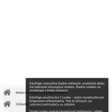
EduPage nepoužíva žiadne reklamné, analytické alebo 
iné súkromie ohrozujúce cookies. Žiadne cookies sa 
nezdieľajú s tretími stranami.

Materská škola sv. Cyrila a Metoda
EduPage používa iba 2 cookie – jedno nevyhnutné pre 
fungovanie prihlasovania. Toto je dočasné, po 
Základná škola sv. Cyrila a Metoda
zatvorení prehliadača sa odstráni.

Druhé cookie zvyšuje bezpečnosť prihlásenia - vďaka 