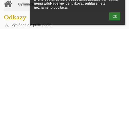
nemu EduPage vie identifikovať prihlásenie z 
Gymnázium sv. Mikuláša
neznámeho počítača.
Odkazy
Ok
Vyhlásenie o prístupnosti
Právne informácie
Údaje o prevádzkovateľovi
Mapa stránok
O škole
Kontakt
Novinky
Ochrana osobných údajov
Kontakt
Spojená škola, Štúrova 383/3, Stará Ľubovňa
riaditel@cirkevnasl.sk
+421 522388401
Štúrova 383/3
064 01 Stará Ľubovňa