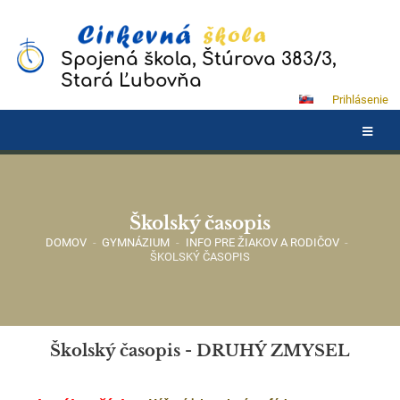
Spojená škola, Štúrova 383/3,
Stará Ľubovňa
Prihlásenie
Školský časopis
DOMOV
-
GYMNÁZIUM
-
INFO PRE ŽIAKOV A RODIČOV
-
ŠKOLSKÝ ČASOPIS
Školský časopis - DRUHÝ ZMYSEL