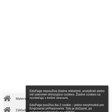
EduPage nepoužíva žiadne reklamné, analytické alebo 
iné súkromie ohrozujúce cookies. Žiadne cookies sa 
nezdieľajú s tretími stranami.

Materská škola sv. Cyrila a Metoda
EduPage používa iba 2 cookie – jedno nevyhnutné pre 
fungovanie prihlasovania. Toto je dočasné, po 
Základná škola sv. Cyrila a Metoda