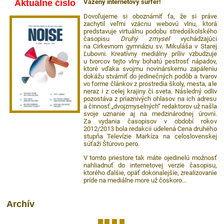
Aktuálne číslo
Vážený internetový surfér!
Dovoľujeme si oboznámiť ťa, že si práve
zachytil veľmi vzácnu webovú vlnu, ktorá
predstavuje virtuálnu podobu stredoškolského
časopisu
Druhý zmysel
vychádzajúci
na Cirkevnom gymnáziu sv. Mikuláša v Starej
Ľubovni. Kreatívny mediálny príliv vzbudzuje
u tvorcov tejto vlny bohatú pestrosť nápadov,
ktoré vďaka svojmu novinárskemu zapáleniu
dokážu stvárniť do jedinečných podôb a tvarov
vo forme článkov z prostredia školy, mesta, ale
neraz i z celej krajiny či sveta. Následný odliv
pozostáva z priaznivých ohlasov na ich adresu
a činnosť „dvojzmyselných“ redaktorov už našla
svoje uznanie aj na medzinárodnej úrovni.
Za vydania časopisov v období rokov
2012/2013 bola redakcii udelená Cena druhého
stupňa Televízie Markíza na celoslovenskej
súťaži Štúrovo pero.
V tomto priestore tak máte ojedinelú možnosť
nahliadnuť do internetovej verzie časopisu,
ktorého ďalšie, opäť dokonalejšie, zrealizovanie
príde na mediálne more už čoskoro...
Archív