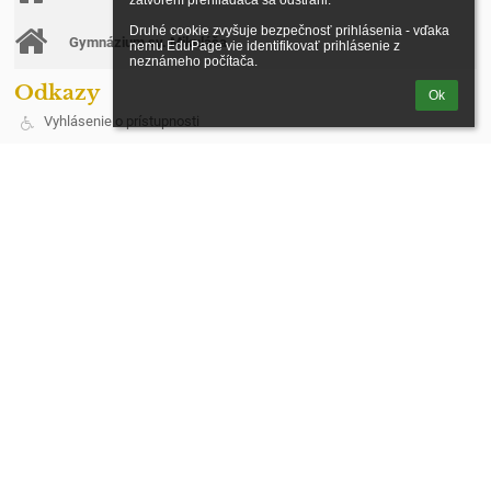
zatvorení prehliadača sa odstráni.

Druhé cookie zvyšuje bezpečnosť prihlásenia - vďaka 
Gymnázium sv. Mikuláša
nemu EduPage vie identifikovať prihlásenie z 
neznámeho počítača.
Odkazy
Ok
Vyhlásenie o prístupnosti
Právne informácie
Údaje o prevádzkovateľovi
Mapa stránok
O škole
Kontakt
Novinky
Ochrana osobných údajov
Kontakt
Spojená škola, Štúrova 383/3, Stará Ľubovňa
riaditel@cirkevnasl.sk
+421 522388401
Štúrova 383/3