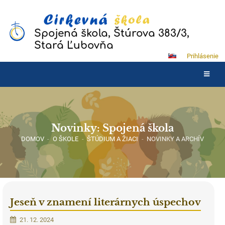
Spojená škola, Štúrova 383/3,
Stará Ľubovňa
Prihlásenie
Novinky: Spojená škola
DOMOV
-
O ŠKOLE
-
ŠTÚDIUM A ŽIACI
-
NOVINKY A ARCHÍV
Jeseň v znamení literárnych úspechov
21. 12. 2024