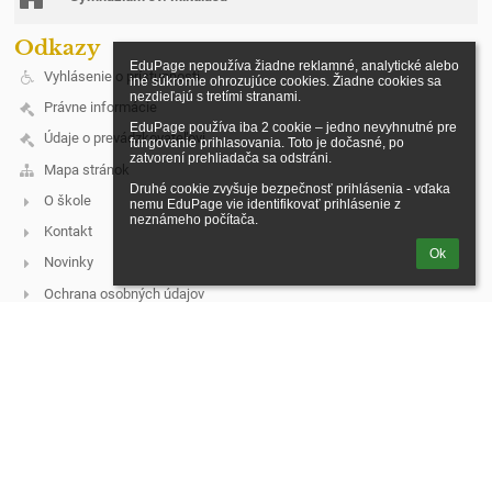
Odkazy
EduPage nepoužíva žiadne reklamné, analytické alebo 
Vyhlásenie o prístupnosti
iné súkromie ohrozujúce cookies. Žiadne cookies sa 
nezdieľajú s tretími stranami.

Právne informácie
EduPage používa iba 2 cookie – jedno nevyhnutné pre 
Údaje o prevádzkovateľovi
fungovanie prihlasovania. Toto je dočasné, po 
zatvorení prehliadača sa odstráni.

Mapa stránok
Druhé cookie zvyšuje bezpečnosť prihlásenia - vďaka 
O škole
nemu EduPage vie identifikovať prihlásenie z 
neznámeho počítača.
Kontakt
Ok
Novinky
Ochrana osobných údajov
Kontakt
Spojená škola, Štúrova 383/3, Stará Ľubovňa
riaditel@cirkevnasl.sk
+421 522388401
Štúrova 383/3
064 01 Stará Ľubovňa
Slovakia