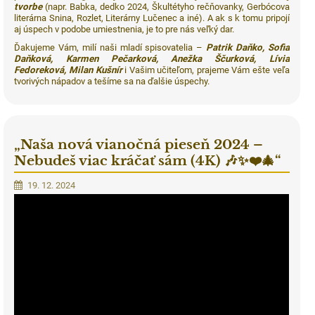
tvorbe
(napr. Babka, dedko 2024, Škultétyho rečňovanky, Gerbócova
literárna Snina, Rozlet, Literárny Lučenec a iné). A ak s k tomu pripojí
aj úspech v podobe umiestnenia, je to pre nás veľký dar.
Ďakujeme Vám, milí naši mladí spisovatelia –
Patrik Daňko, Sofia
Daňková, Karmen Pečarková, Anežka Ščurková, Lívia
Fedoreková, Milan Kušnír
i Vašim učiteľom, prajeme Vám ešte veľa
tvorivých nápadov a tešíme sa na ďalšie úspechy.
„Naša nová vianočná pieseň 2024 –
Nebudeš viac kráčať sám (4K) 🎶✨❤️🎄“
19. 12. 2024