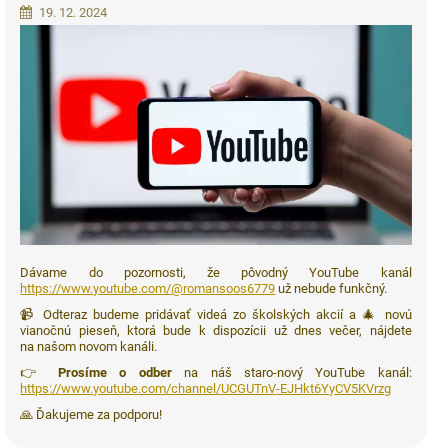
19. 12. 2024
Dávame do pozornosti, že pôvodný YouTube kanál
https://www.youtube.com/@romansoos6779
už nebude funkčný.
📹 Odteraz budeme pridávať videá zo školských akcií a 🎄 novú
vianočnú pieseň, ktorá bude k dispozícii už dnes večer, nájdete
na našom novom kanáli.
👉
Prosíme o odber
na náš staro-nový YouTube kanál:
https
://www
.youtube
.com
/channel
/UCGUTnV
-EJHkt6YyCV5KVrzg
🙏 Ďakujeme za podporu!