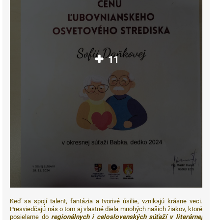
11
Keď sa spojí talent, fantázia a tvorivé úsilie, vznikajú krásne veci.
Presviedčajú nás o tom aj vlastné diela mnohých našich žiakov, ktoré
posielame do
regionálnych i celoslovenských súťaží v literárnej