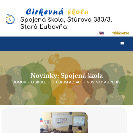
Spojená škola, Štúrova 383/3,
Stará Ľubovňa
Prihlásenie
Novinky: Spojená škola
DOMOV
-
O ŠKOLE
-
ŠTÚDIUM A ŽIACI
-
NOVINKY A ARCHÍV