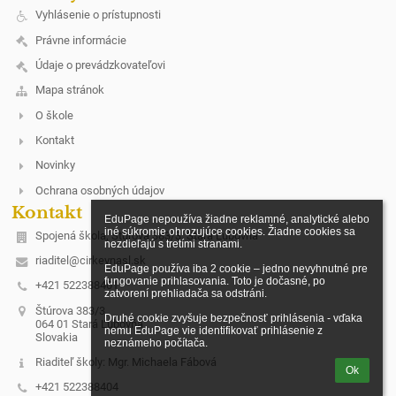
Vyhlásenie o prístupnosti
Právne informácie
Údaje o prevádzkovateľovi
Mapa stránok
O škole
Kontakt
Novinky
Ochrana osobných údajov
Kontakt
EduPage nepoužíva žiadne reklamné, analytické alebo 
iné súkromie ohrozujúce cookies. Žiadne cookies sa 
Spojená škola, Štúrova 383/3, Stará Ľubovňa
nezdieľajú s tretími stranami.

riaditel@cirkevnasl.sk
EduPage používa iba 2 cookie – jedno nevyhnutné pre 
fungovanie prihlasovania. Toto je dočasné, po 
+421 522388401
zatvorení prehliadača sa odstráni.

Štúrova 383/3
Druhé cookie zvyšuje bezpečnosť prihlásenia - vďaka 
064 01 Stará Ľubovňa
nemu EduPage vie identifikovať prihlásenie z 
Slovakia
neznámeho počítača.
Riaditeľ školy: Mgr. Michaela Fábová
Ok
+421 522388404