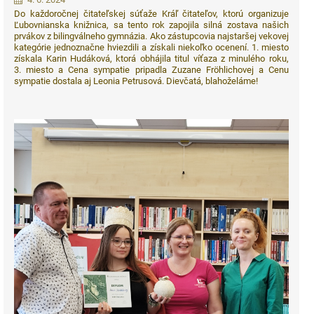
Do každoročnej čitateľskej súťaže Kráľ čitateľov, ktorú organizuje
Ľubovnianska knižnica, sa tento rok zapojila silná zostava našich
prvákov z bilingválneho gymnázia. Ako zástupcovia najstaršej vekovej
kategórie jednoznačne hviezdili a získali niekoľko ocenení. 1. miesto
získala Karin Hudáková, ktorá obhájila titul víťaza z minulého roku,
3. miesto a Cena sympatie pripadla Zuzane
Fröhlichovej
a Cenu
sympatie dostala aj Leonia Petrusová. Dievčatá, blahoželáme!