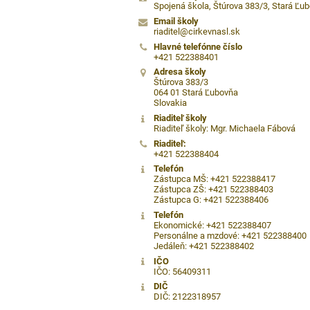
Spojená škola, Štúrova 383/3, Stará Ľu
Email školy
riaditel@cirkevnasl.sk
Hlavné telefónne číslo
+421 522388401
Adresa školy
Štúrova 383/3
064 01 Stará Ľubovňa
Slovakia
Riaditeľ školy
Riaditeľ školy: Mgr. Michaela Fábová
Riaditeľ:
+421 522388404
Telefón
Zástupca MŠ: +421 522388417
Zástupca ZŠ: +421 522388403
Zástupca G: +421 522388406
Telefón
Ekonomické: +421 522388407
Personálne a mzdové: +421 522388400
Jedáleň: +421 522388402
IČO
IČO: 56409311
DIČ
DIČ: 2122318957