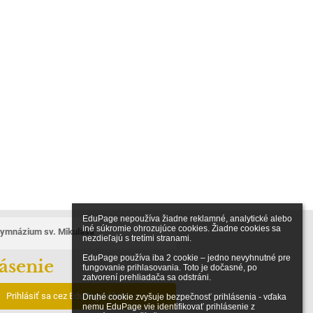
EduPage nepoužíva žiadne reklamné, analytické alebo 
iné súkromie ohrozujúce cookies. Žiadne cookies sa 
ymnázium sv. Mikuláša
nezdieľajú s tretími stranami.

EduPage používa iba 2 cookie – jedno nevyhnutné pre 
ásenie
fungovanie prihlasovania. Toto je dočasné, po 
zatvorení prehliadača sa odstráni.

Prihlásiť sa cez EduPage účet
Druhé cookie zvyšuje bezpečnosť prihlásenia - vďaka 
nemu EduPage vie identifikovať prihlásenie z 