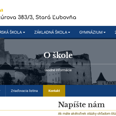
túrova 383/3, Stará Ľubovňa
RSKÁ ŠKOLA
ZÁKLADNÁ ŠKOLA
GYMNÁZIUM
O škole
úvodné informácie
y
Zriaďovacia listina
Kontakt
Napíšte nám
Ak máte akékoľvek otázky ohľadom štúd