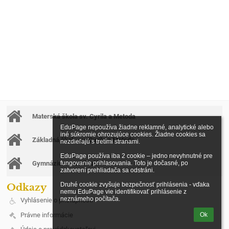
Materská škola sv. Cyrila a Metoda
EduPage nepoužíva žiadne reklamné, analytické alebo 
iné súkromie ohrozujúce cookies. Žiadne cookies sa 
Základná škola sv. Cyrila a Metoda
nezdieľajú s tretími stranami.

EduPage používa iba 2 cookie – jedno nevyhnutné pre 
fungovanie prihlasovania. Toto je dočasné, po 
Gymnázium sv. Mikuláša
zatvorení prehliadača sa odstráni.

Druhé cookie zvyšuje bezpečnosť prihlásenia - vďaka 
Odkazy
nemu EduPage vie identifikovať prihlásenie z 
neznámeho počítača.
Vyhlásenie o prístupnosti
Právne informácie
Ok