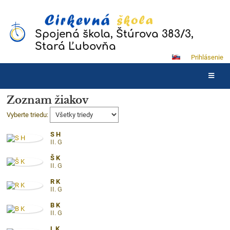
Spojená škola, Štúrova 383/3,
Stará Ľubovňa
Prihlásenie
Zoznam žiakov
Vyberte triedu:
S H
II. G
Š K
II. G
R K
II. G
B K
II. G
L K