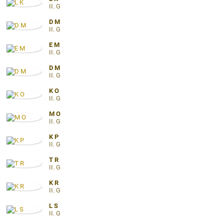
II. G
D M
II. G
E M
II. G
D M
II. G
K O
II. G
M O
II. G
K P
II. G
T R
II. G
K R
II. G
L S
II. G