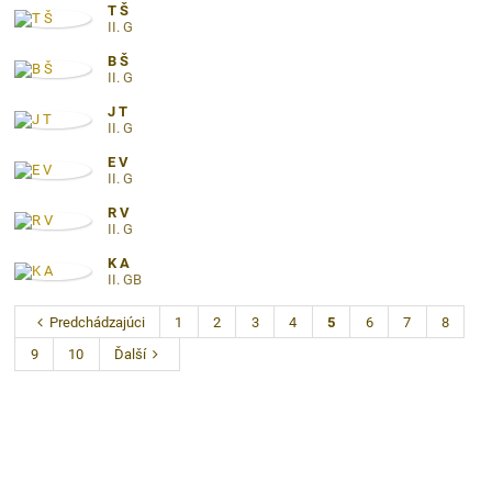
T Š
II. G
B Š
II. G
J T
II. G
E V
II. G
R V
II. G
K A
II. GB
Predchádzajúci
1
2
3
4
5
6
7
8
9
10
Ďalší