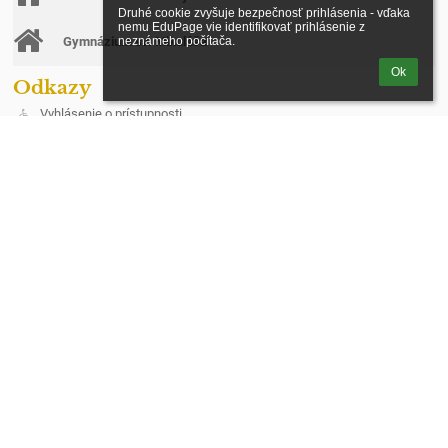
Druhé cookie zvyšuje bezpečnosť prihlásenia - vďaka 
nemu EduPage vie identifikovať prihlásenie z 
Gymnázium sv. Mikuláša
neznámeho počítača.
Ok
Odkazy
Vyhlásenie o prístupnosti
Právne informácie
Údaje o prevádzkovateľovi
Mapa stránok
O škole
Kontakt
Novinky
Ochrana osobných údajov
Kontakt
Spojená škola, Štúrova 383/3, Stará Ľubovňa
riaditel@cirkevnasl.sk
+421 522388401
Štúrova 383/3