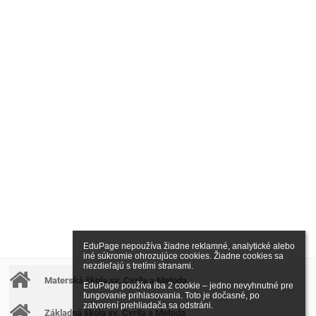
EduPage nepoužíva žiadne reklamné, analytické alebo 
iné súkromie ohrozujúce cookies. Žiadne cookies sa 
nezdieľajú s tretími stranami.

Materská škola sv. Cyrila a Metoda
EduPage používa iba 2 cookie – jedno nevyhnutné pre 
fungovanie prihlasovania. Toto je dočasné, po 
zatvorení prehliadača sa odstráni.

Základná škola sv. Cyrila a Metoda